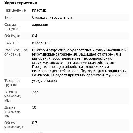
Характеристики
Применение:
пластик
Тип:
Смазка универсальная
Форма
аэрозоль
выпуска:
Объём, л:
0.4
EAN-13:
813853100
Расширенное
Быстро и эффективно удаляет пыль, грязь, масляные и
описание:
никотиновые загрязнения. Защищает от старения и
выгорания, восстанавливает первоначальную
структуру, обладает антистатическим эффектом.
Предназначен для обработки пластиковых и
виниловых деталей салона. Подходит для молдингов и
бамперов. Обладает приятным ароматом клубники.
Товарная
уход и очистка
группа:
Высота
235
упаковки,
мм:
Длина
50
упаковки,
мм:
Объем
0.7
упаковки, л: