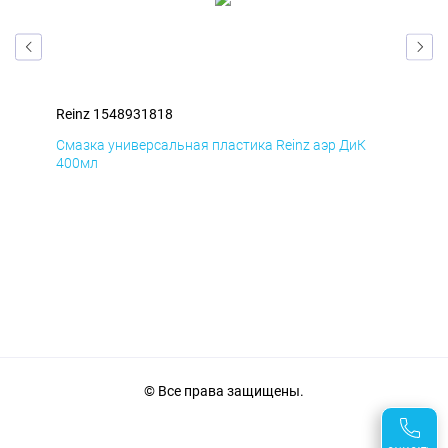
Reinz 1548931818
Rei
Смазка универсальная пластика Reinz аэр ДиК
Сма
400мл
40
© Все права защищены.