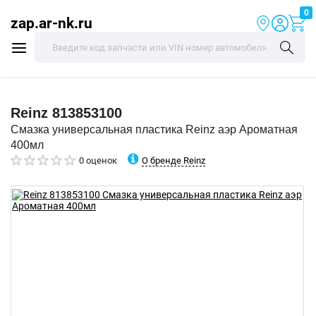
0
zap.ar-nk.ru
Reinz
813853100
Смазка универсальная пластика Reinz аэр Ароматная
400мл
О бренде Reinz
0 оценок