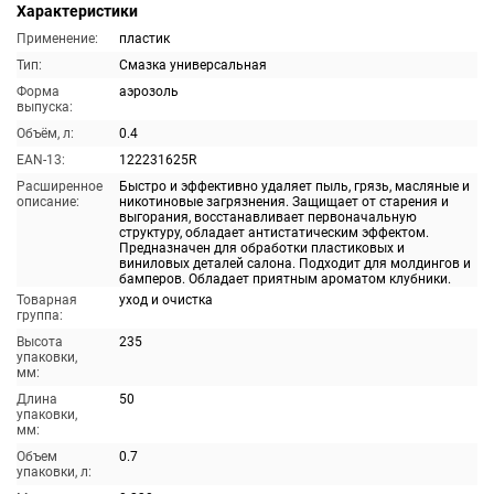
Характеристики
Применение:
пластик
Тип:
Смазка универсальная
Форма
аэрозоль
выпуска:
Объём, л:
0.4
EAN-13:
122231625R
Расширенное
Быстро и эффективно удаляет пыль, грязь, масляные и
описание:
никотиновые загрязнения. Защищает от старения и
выгорания, восстанавливает первоначальную
структуру, обладает антистатическим эффектом.
Предназначен для обработки пластиковых и
виниловых деталей салона. Подходит для молдингов и
бамперов. Обладает приятным ароматом клубники.
Товарная
уход и очистка
группа:
Высота
235
упаковки,
мм:
Длина
50
упаковки,
мм:
Объем
0.7
упаковки, л: