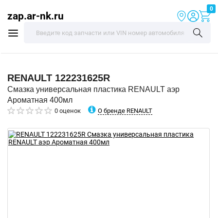
0
zap.ar-nk.ru
RENAULT
122231625R
Смазка универсальная пластика RENAULT аэр
Ароматная 400мл
О бренде RENAULT
0 оценок