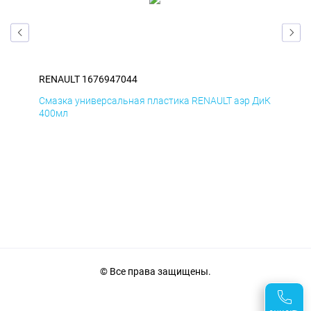
RENAULT 1676947044
REN
Смазка универсальная пластика RENAULT аэр ДиК
Сма
400мл
40
© Все права защищены.