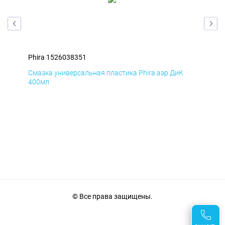
Phira 1526038351
Phi
Смазка универсальная пластика Phira аэр ДиК
Сма
400мл
40
© Все права защищены.