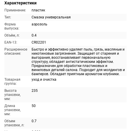
Характеристики
Применение:
пластик
Тип:
Смазка универсальная
Форма
аэрозоль
выпуска:
Объём, л:
0.4
EAN-13:
CR02201
Расширенное
Быстро и эффективно удаляет пыль, грязь, масляные и
описание:
никотиновые загрязнения. Защищает от старения и
выгорания, восстанавливает первоначальную
структуру, обладает антистатическим эффектом.
Предназначен для обработки пластиковых и
виниловых деталей салона. Подходит для молдингов и
бамперов. Обладает приятным ароматом клубники.
Товарная
уход и очистка
группа:
Высота
235
упаковки,
мм:
Длина
50
упаковки,
мм:
Объем
0.7
упаковки, л: