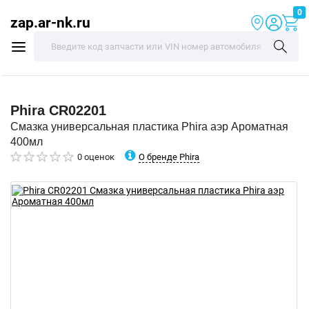
0
zap.ar-nk.ru
Phira
CR02201
Смазка универсальная пластика Phira аэр Ароматная
400мл
О бренде Phira
0 оценок