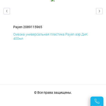
Payen 2089115965
Pay
Д
Смазка универсальная пластика Payen аэр ДиК
Сма
400мл
40
© Все права защищены.