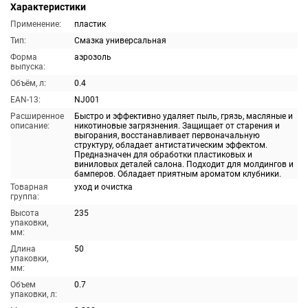
Характеристики
Применение:
пластик
Тип:
Смазка универсальная
Форма
аэрозоль
выпуска:
Объём, л:
0.4
EAN-13:
NJ001
Расширенное
Быстро и эффективно удаляет пыль, грязь, масляные и
описание:
никотиновые загрязнения. Защищает от старения и
выгорания, восстанавливает первоначальную
структуру, обладает антистатическим эффектом.
Предназначен для обработки пластиковых и
виниловых деталей салона. Подходит для молдингов и
бамперов. Обладает приятным ароматом клубники.
Товарная
уход и очистка
группа:
Высота
235
упаковки,
мм:
Длина
50
упаковки,
мм:
Объем
0.7
упаковки, л: