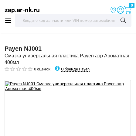
0
zap.ar-nk.ru
Payen
NJ001
Смазка универсальная пластика Payen аэр Ароматная
400мл
О бренде Payen
0 оценок