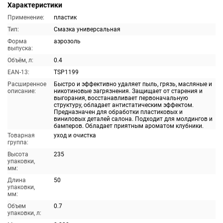
Характеристики
Применение:
пластик
Тип:
Смазка универсальная
Форма
аэрозоль
выпуска:
Объём, л:
0.4
EAN-13:
TSP1199
Расширенное
Быстро и эффективно удаляет пыль, грязь, масляные и
описание:
никотиновые загрязнения. Защищает от старения и
выгорания, восстанавливает первоначальную
структуру, обладает антистатическим эффектом.
Предназначен для обработки пластиковых и
виниловых деталей салона. Подходит для молдингов и
бамперов. Обладает приятным ароматом клубники.
Товарная
уход и очистка
группа:
Высота
235
упаковки,
мм:
Длина
50
упаковки,
мм:
Объем
0.7
упаковки, л: