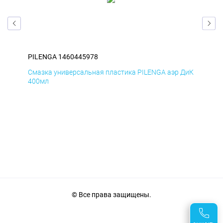
PILENGA 1460445978
PIL
Смазка универсальная пластика PILENGA аэр ДиК
Сма
400мл
40
© Все права защищены.