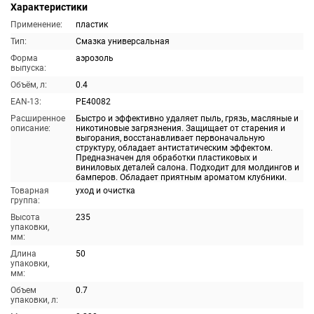
Характеристики
Применение:
пластик
Тип:
Смазка универсальная
Форма
аэрозоль
выпуска:
Объём, л:
0.4
EAN-13:
PE40082
Расширенное
Быстро и эффективно удаляет пыль, грязь, масляные и
описание:
никотиновые загрязнения. Защищает от старения и
выгорания, восстанавливает первоначальную
структуру, обладает антистатическим эффектом.
Предназначен для обработки пластиковых и
виниловых деталей салона. Подходит для молдингов и
бамперов. Обладает приятным ароматом клубники.
Товарная
уход и очистка
группа:
Высота
235
упаковки,
мм:
Длина
50
упаковки,
мм:
Объем
0.7
упаковки, л: