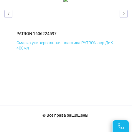
PATRON 1606224597
PAT
БмД
Смазка универсальная пластика PATRON аэр ДиК
Сма
400мл
40
© Все права защищены.