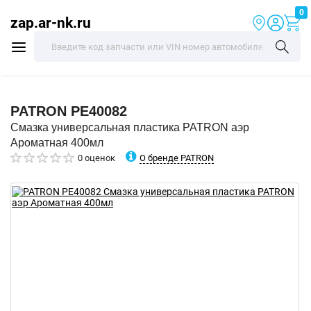
0
zap.ar-nk.ru
PATRON
PE40082
Смазка универсальная пластика PATRON аэр
Ароматная 400мл
О бренде PATRON
0 оценок