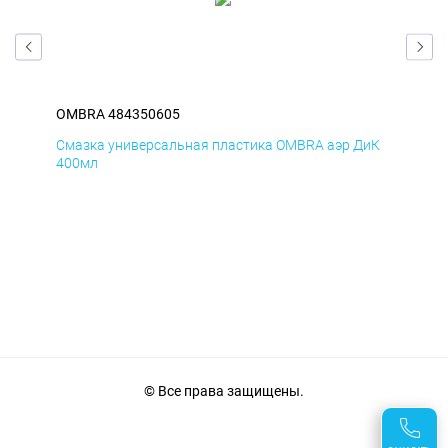
OMBRA 484350605
OM
мД
Смазка универсальная пластика OMBRA аэр ДиК
Сма
400мл
40
© Все права защищены.