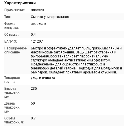
Характеристики
Применение:
пластик
Тип:
Смазка универсальная
Форма
аэрозоль
выпуска:
Объём, л:
0.4
EAN-13:
121207
Расширенное
Быстро и эффективно удаляет пыль, грязь, масляные и
описание:
никотиновые загрязнения. Защищает от старения и
выгорания, восстанавливает первоначальную
структуру, обладает антистатическим эффектом.
Предназначен для обработки пластиковых и
виниловых деталей салона. Подходит для молдингов и
бамперов. Обладает приятным ароматом клубники.
Товарная
уход и очистка
группа:
Высота
235
упаковки,
мм:
Длина
50
упаковки,
мм:
Объем
0.7
упаковки, л: