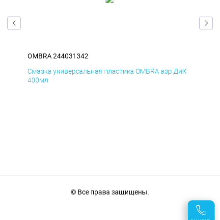
OMBRA 244031342
OM
мД
Смазка универсальная пластика OMBRA аэр ДиК
Сма
400мл
40
© Все права защищены.