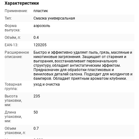
Характеристики
Применение:
пластик
Тип:
Смазка универсальная
Форма
аэрозоль
выпуска:
Объём, л:
0.4
EAN-13:
120205
Расширенное
Быстро и эффективно удаляет пыль, грязь, масляные и
описание:
никотиновые загрязнения. Защищает от старения и
выгорания, восстанавливает первоначальную
структуру, обладает антистатическим эффектом.
Предназначен для обработки пластиковых и
виниловых деталей салона. Подходит для молдингов и
бамперов. Обладает приятным ароматом клубники.
Товарная
уход и очистка
группа:
Высота
235
упаковки,
мм:
Длина
50
упаковки,
мм:
Объем
0.7
упаковки, л: