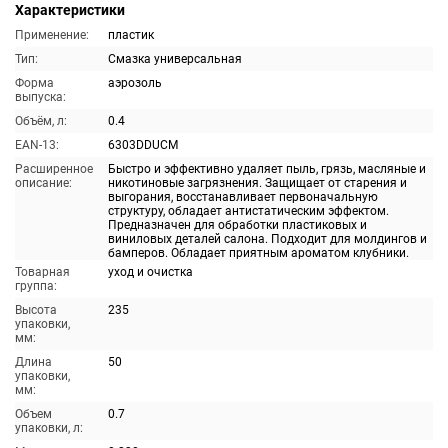
Характеристики
Применение:
пластик
Тип:
Смазка универсальная
Форма
аэрозоль
выпуска:
Объём, л:
0.4
EAN-13:
6303DDUCM
Расширенное
Быстро и эффективно удаляет пыль, грязь, масляные и
описание:
никотиновые загрязнения. Защищает от старения и
выгорания, восстанавливает первоначальную
структуру, обладает антистатическим эффектом.
Предназначен для обработки пластиковых и
виниловых деталей салона. Подходит для молдингов и
бамперов. Обладает приятным ароматом клубники.
Товарная
уход и очистка
группа:
Высота
235
упаковки,
мм:
Длина
50
упаковки,
мм:
Объем
0.7
упаковки, л: