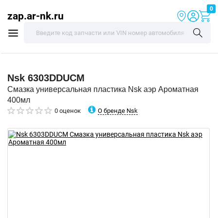
0
zap.ar-nk.ru
Nsk
6303DDUCM
Смазка универсальная пластика Nsk аэр Ароматная
400мл
О бренде Nsk
0 оценок