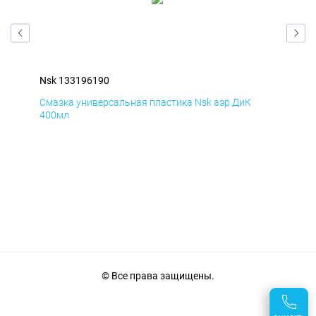
Nsk 133196190
Nsk
Смазка универсальная пластика Nsk аэр ДиК
Сма
400мл
40
© Все права защищены.