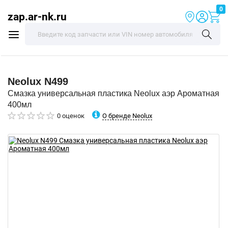
0
zap.ar-nk.ru
Neolux
N499
Смазка универсальная пластика Neolux аэр Ароматная
400мл
О бренде Neolux
0 оценок