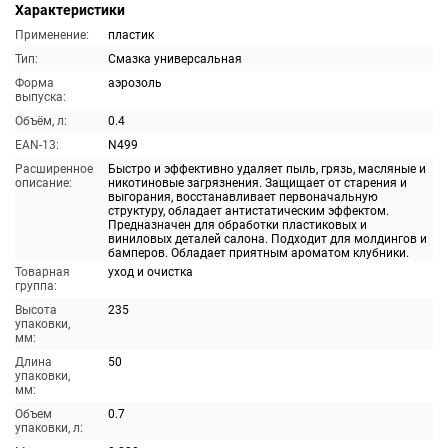
Характеристики
Применение:
пластик
Тип:
Смазка универсальная
Форма
аэрозоль
выпуска:
Объём, л:
0.4
EAN-13:
N499
Расширенное
Быстро и эффективно удаляет пыль, грязь, масляные и
описание:
никотиновые загрязнения. Защищает от старения и
выгорания, восстанавливает первоначальную
структуру, обладает антистатическим эффектом.
Предназначен для обработки пластиковых и
виниловых деталей салона. Подходит для молдингов и
бамперов. Обладает приятным ароматом клубники.
Товарная
уход и очистка
группа:
Высота
235
упаковки,
мм:
Длина
50
упаковки,
мм:
Объем
0.7
упаковки, л: