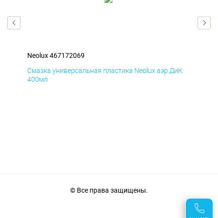
Neolux 467172069
Neo
мД
Смазка универсальная пластика Neolux аэр ДиК
Сма
400мл
40
© Все права защищены.