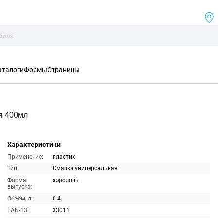
аталоги
Формы
Страницы
я 400мл
Характеристики
Применение:
пластик
Тип:
Смазка универсальная
Форма
аэрозоль
выпуска:
Объём, л:
0.4
EAN-13:
33011