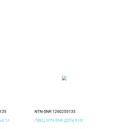
135
NTN-SNR 1260255135
й 1л.
ПВЕЦ NTN-SNR ДОТ4 910г