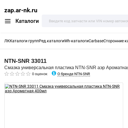
zap.ar-nk.ru
Каталоги
ЛК
Каталоги групп
Ред.каталоги
Wh-каталоги
Carbase
Сторонние к
NTN-SNR
33011
Смазка универсальная пластика NTN-SNR аэр Ароматна
О бренде NTN-SNR
0 оценок