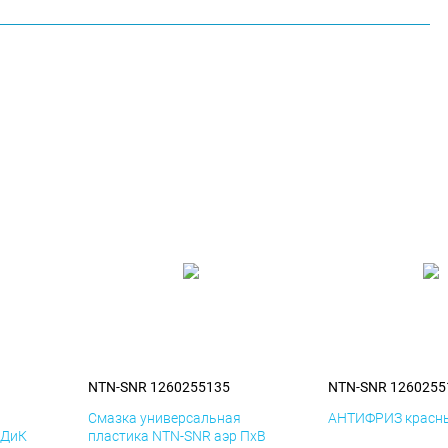
NTN-SNR 1260255135
NTN-SNR 1260255
я
Смазка универсальная
АНТИФРИЗ красны
 ДиК
пластика NTN-SNR аэр ПхВ