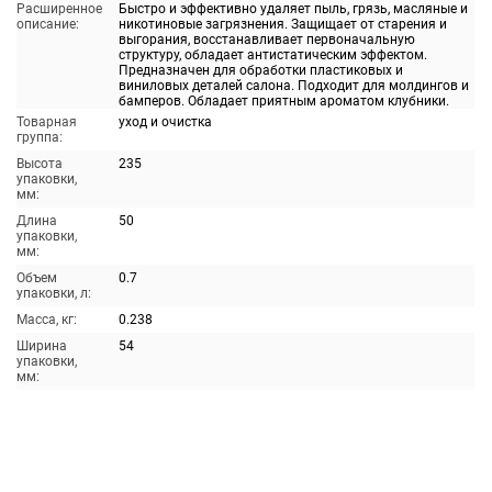
Расширенное
Быстро и эффективно удаляет пыль, грязь, масляные и
описание:
никотиновые загрязнения. Защищает от старения и
выгорания, восстанавливает первоначальную
структуру, обладает антистатическим эффектом.
Предназначен для обработки пластиковых и
виниловых деталей салона. Подходит для молдингов и
бамперов. Обладает приятным ароматом клубники.
Товарная
уход и очистка
группа:
Высота
235
упаковки,
мм:
Длина
50
упаковки,
мм:
Объем
0.7
упаковки, л:
Масса, кг:
0.238
Ширина
54
упаковки,
мм: