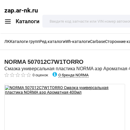
zap.ar-nk.ru
Каталоги
ЛК
Каталоги групп
Ред.каталоги
Wh-каталоги
Carbase
Сторонние к
NORMA
507012C7W1TORRO
Смазка универсальная пластика NORMA аэр Ароматная 
О бренде NORMA
0 оценок