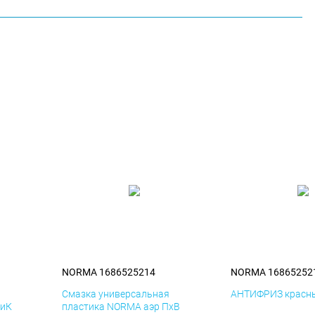
NORMA 1686525214
NORMA 16865252
я
Смазка универсальная
АНТИФРИЗ красны
ДиК
пластика NORMA аэр ПхВ