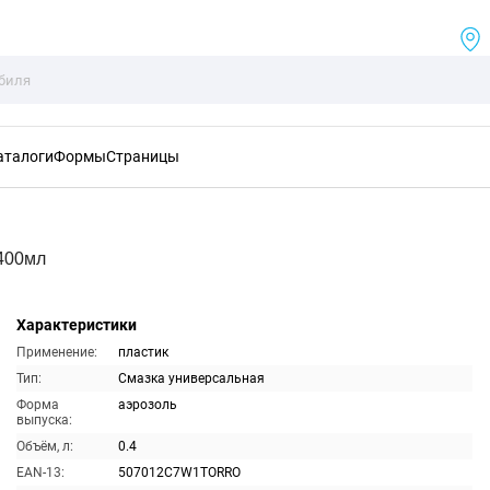
аталоги
Формы
Страницы
400мл
Характеристики
Применение:
пластик
Тип:
Смазка универсальная
Форма
аэрозоль
выпуска:
Объём, л:
0.4
EAN-13:
507012C7W1TORRO