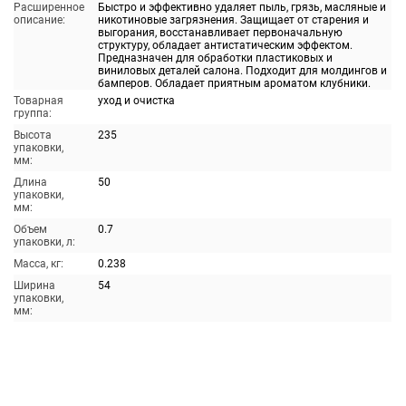
Расширенное
Быстро и эффективно удаляет пыль, грязь, масляные и
описание:
никотиновые загрязнения. Защищает от старения и
выгорания, восстанавливает первоначальную
структуру, обладает антистатическим эффектом.
Предназначен для обработки пластиковых и
виниловых деталей салона. Подходит для молдингов и
бамперов. Обладает приятным ароматом клубники.
Товарная
уход и очистка
группа:
Высота
235
упаковки,
мм:
Длина
50
упаковки,
мм:
Объем
0.7
упаковки, л:
Масса, кг:
0.238
Ширина
54
упаковки,
мм: