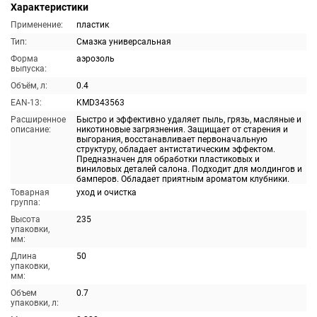
Характеристики
Применение:
пластик
Тип:
Смазка универсальная
Форма
аэрозоль
выпуска:
Объём, л:
0.4
EAN-13:
KMD343563
Расширенное
Быстро и эффективно удаляет пыль, грязь, масляные и
описание:
никотиновые загрязнения. Защищает от старения и
выгорания, восстанавливает первоначальную
структуру, обладает антистатическим эффектом.
Предназначен для обработки пластиковых и
виниловых деталей салона. Подходит для молдингов и
бамперов. Обладает приятным ароматом клубники.
Товарная
уход и очистка
группа:
Высота
235
упаковки,
мм:
Длина
50
упаковки,
мм:
Объем
0.7
упаковки, л: