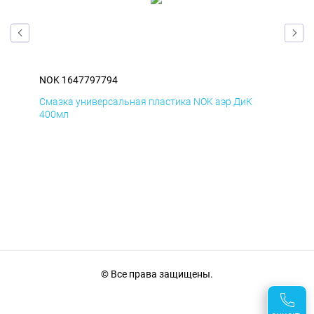
NOK 1647797794
NOK
Смазка универсальная пластика NOK аэр ДиК
Сма
400мл
40
© Все права защищены.