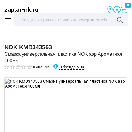
0
zap.ar-nk.ru
NOK
KMD343563
Смазка универсальная пластика NOK аэр Ароматная
400мл
О бренде NOK
0 оценок