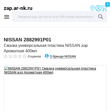
0
zap.ar-nk.ru
NISSAN
2882991P01
Смазка универсальная пластика NISSAN аэр
Ароматная 400мл
О бренде NISSAN
0 оценок