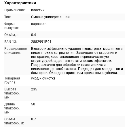
Характеристики
Применение:
пластик
Тип:
Смазка универсальная
Форма
аэрозоль
выпуска:
Объём, л:
0.4
EAN-13:
2882991P01
Расширенное
Быстро и эффективно удаляет пыль, грязь, масляные и
описание:
никотиновые загрязнения. Защищает от старения и
выгорания, восстанавливает первоначальную
структуру, обладает антистатическим эффектом.
Предназначен для обработки пластиковых и
виниловых деталей салона. Подходит для молдингов и
бамперов. Обладает приятным ароматом клубники.
Товарная
уход и очистка
группа:
Высота
235
упаковки,
мм:
Длина
50
упаковки,
мм:
Объем
0.7
упаковки, л: