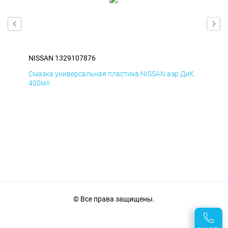
NISSAN 1329107876
NIS
БмД
Смазка универсальная пластика NISSAN аэр ДиК
Сма
400мл
40
© Все права защищены.