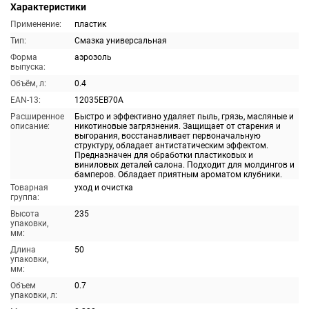
Характеристики
Применение:
пластик
Тип:
Смазка универсальная
Форма
аэрозоль
выпуска:
Объём, л:
0.4
EAN-13:
12035EB70A
Расширенное
Быстро и эффективно удаляет пыль, грязь, масляные и
описание:
никотиновые загрязнения. Защищает от старения и
выгорания, восстанавливает первоначальную
структуру, обладает антистатическим эффектом.
Предназначен для обработки пластиковых и
виниловых деталей салона. Подходит для молдингов и
бамперов. Обладает приятным ароматом клубники.
Товарная
уход и очистка
группа:
Высота
235
упаковки,
мм:
Длина
50
упаковки,
мм:
Объем
0.7
упаковки, л: