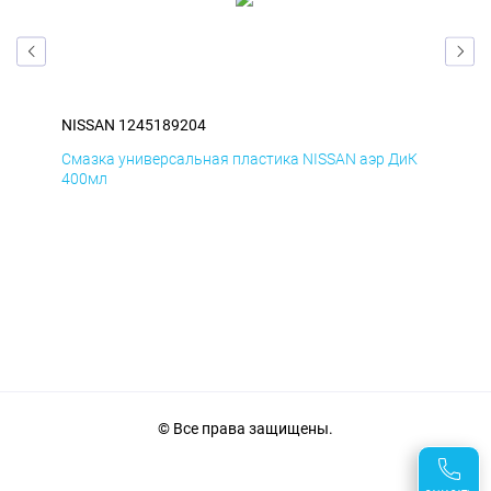
NISSAN 1245189204
NIS
БмД
Смазка универсальная пластика NISSAN аэр ДиК
Сма
400мл
40
© Все права защищены.