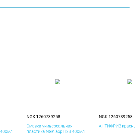
NGK 1260739258
NGK 1260739258
я
Смазка универсальная
АНТИФРИЗ красны
 400мл
пластика NGK аэр ПхВ 400мл