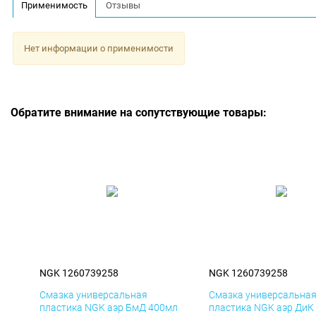
Применимость
Отзывы
Нет информации о применимости
Обратите внимание на сопутствующие товары:
NGK 1260739258
NGK 1260739258
Смазка универсальная
Смазка универсальна
пластика NGK аэр БмД 400мл
пластика NGK аэр ДиК