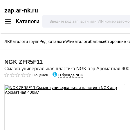
zap.ar-nk.ru
Каталоги
ЛК
Каталоги групп
Ред.каталоги
Wh-каталоги
Carbase
Сторонние к
NGK
ZFR5F11
Смазка универсальная пластика NGK аэр Ароматная 40
О бренде NGK
0 оценок