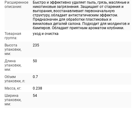
Расширенное
Быстро и эффективно удаляет пыль, грязь, масляные и
описание:
никотиновые загрязнения. Защищает от старения и
выгорания, восстанавливает первоначальную
структуру, обладает антистатическим эффектом.
Предназначен для обработки пластиковых и
виниловых деталей салона. Подходит для молдингов и
бамперов. Обладает приятным ароматом клубники.
Товарная
уход и очистка
группа:
Высота
235
упаковки,
мм:
Длина
50
упаковки,
мм:
Объем
0.7
упаковки, л:
Масса, кг:
0.238
Ширина
54
упаковки,
мм: