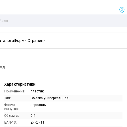
аталоги
Формы
Страницы
0мл
Характеристики
Применение:
пластик
Тип:
Смазка универсальная
Форма
аэрозоль
выпуска:
Объём, л:
0.4
EAN-13:
ZFR5F11