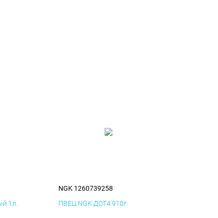
NGK 1260739258
й 1л.
ПВЕЦ NGK ДОТ4 910г