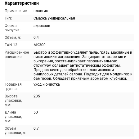
Характеристики
Применение:
пластик
Тип:
Смазка универсальная
Форма
аэрозоль
выпуска:
Объём, л:
0.4
EAN-13:
MK300
Расширенное
Быстро и эффективно удаляет пыль, грязь, масляные и
описание:
никотиновые загрязнения. Защищает от старения и
выгорания, восстанавливает первоначальную
структуру, обладает антистатическим эффектом.
Предназначен для обработки пластиковых и
виниловых деталей салона. Подходит для молдингов и
бамперов. Обладает приятным ароматом клубники.
Товарная
уход и очистка
группа:
Высота
235
упаковки,
мм:
Длина
50
упаковки,
мм:
Объем
0.7
упаковки, л: