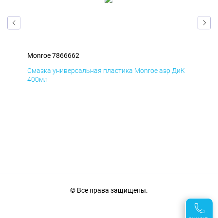
Monroe 7866662
Mon
мД
Смазка универсальная пластика Monroe аэр ДиК
Сма
400мл
40
© Все права защищены.