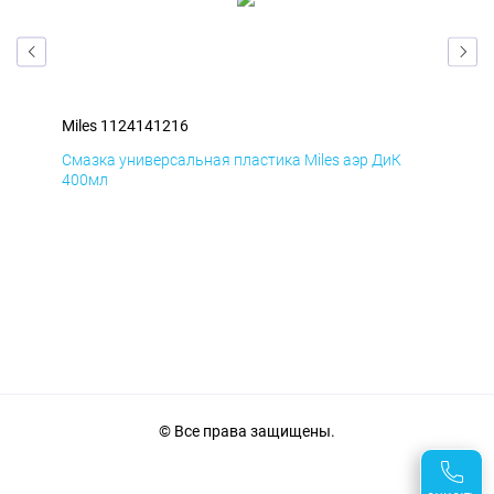
Miles 1124141216
Mil
Смазка универсальная пластика Miles аэр ДиК
Сма
400мл
40
© Все права защищены.