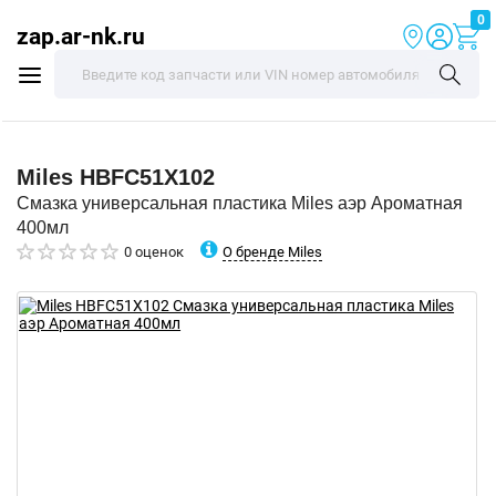
0
zap.ar-nk.ru
Miles
HBFC51X102
Смазка универсальная пластика Miles аэр Ароматная
400мл
О бренде Miles
0 оценок