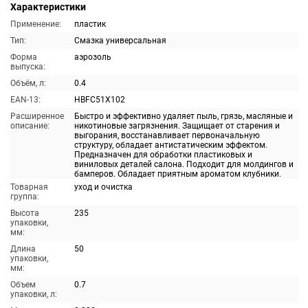
Характеристики
Применение:
пластик
Тип:
Смазка универсальная
Форма
аэрозоль
выпуска:
Объём, л:
0.4
EAN-13:
HBFC51X102
Расширенное
Быстро и эффективно удаляет пыль, грязь, масляные и
описание:
никотиновые загрязнения. Защищает от старения и
выгорания, восстанавливает первоначальную
структуру, обладает антистатическим эффектом.
Предназначен для обработки пластиковых и
виниловых деталей салона. Подходит для молдингов и
бамперов. Обладает приятным ароматом клубники.
Товарная
уход и очистка
группа:
Высота
235
упаковки,
мм:
Длина
50
упаковки,
мм:
Объем
0.7
упаковки, л: