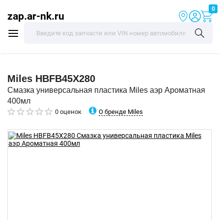
0
zap.ar-nk.ru
Miles
HBFB45X280
Смазка универсальная пластика Miles аэр Ароматная
400мл
О бренде Miles
0 оценок