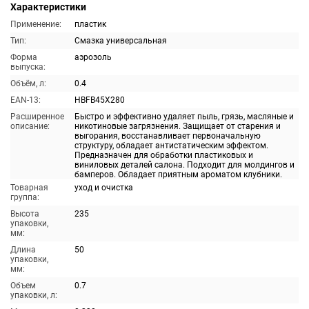
Характеристики
Применение:
пластик
Тип:
Смазка универсальная
Форма
аэрозоль
выпуска:
Объём, л:
0.4
EAN-13:
HBFB45X280
Расширенное
Быстро и эффективно удаляет пыль, грязь, масляные и
описание:
никотиновые загрязнения. Защищает от старения и
выгорания, восстанавливает первоначальную
структуру, обладает антистатическим эффектом.
Предназначен для обработки пластиковых и
виниловых деталей салона. Подходит для молдингов и
бамперов. Обладает приятным ароматом клубники.
Товарная
уход и очистка
группа:
Высота
235
упаковки,
мм:
Длина
50
упаковки,
мм:
Объем
0.7
упаковки, л: