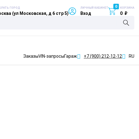
0
БРАТЬ ГОРОД
ЛИЧНЫЙ КАБИНЕТ
КОРЗИНА
сква (ул Московская, д 6 стр 5)
Вход
0
₽
Заказы
VIN-запросы
Гараж
+7 (900)
212-12-12
RU