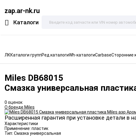
zap.ar-nk.ru
Каталоги
ЛК
Каталоги групп
Ред.каталоги
Wh-каталоги
Carbase
Сторонние 
Miles
DB68015
Смазка универсальная пластика
0 оценок
О бренде Miles
Расширенная гарантия при установке детали в н
Характеристики
Применение:
пластик
Тип:
Смазка универсальная