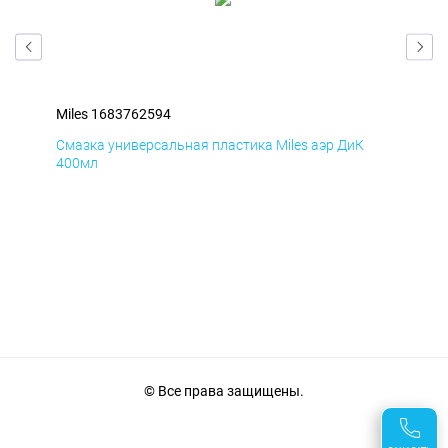
Miles 1683762594
Mil
Смазка универсальная пластика Miles аэр ДиК
Сма
400мл
40
© Все права защищены.