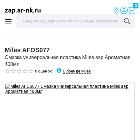
0
zap.ar-nk.ru
Miles
AFOS077
Смазка универсальная пластика Miles аэр Ароматная
400мл
О бренде Miles
0 оценок