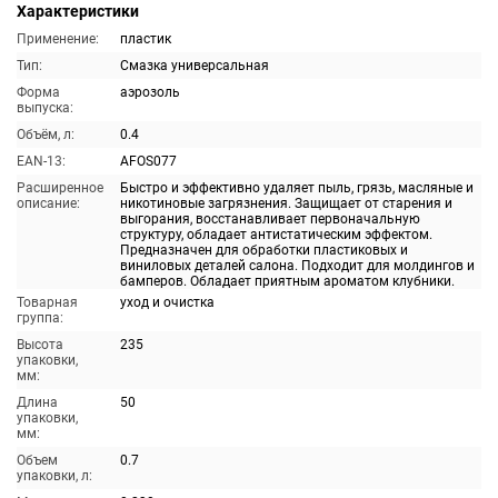
Характеристики
Применение:
пластик
Тип:
Смазка универсальная
Форма
аэрозоль
выпуска:
Объём, л:
0.4
EAN-13:
AFOS077
Расширенное
Быстро и эффективно удаляет пыль, грязь, масляные и
описание:
никотиновые загрязнения. Защищает от старения и
выгорания, восстанавливает первоначальную
структуру, обладает антистатическим эффектом.
Предназначен для обработки пластиковых и
виниловых деталей салона. Подходит для молдингов и
бамперов. Обладает приятным ароматом клубники.
Товарная
уход и очистка
группа:
Высота
235
упаковки,
мм:
Длина
50
упаковки,
мм:
Объем
0.7
упаковки, л: