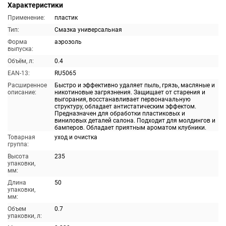
Характеристики
Применение:
пластик
Тип:
Смазка универсальная
Форма
аэрозоль
выпуска:
Объём, л:
0.4
EAN-13:
RU5065
Расширенное
Быстро и эффективно удаляет пыль, грязь, масляные и
описание:
никотиновые загрязнения. Защищает от старения и
выгорания, восстанавливает первоначальную
структуру, обладает антистатическим эффектом.
Предназначен для обработки пластиковых и
виниловых деталей салона. Подходит для молдингов и
бамперов. Обладает приятным ароматом клубники.
Товарная
уход и очистка
группа:
Высота
235
упаковки,
мм:
Длина
50
упаковки,
мм:
Объем
0.7
упаковки, л: