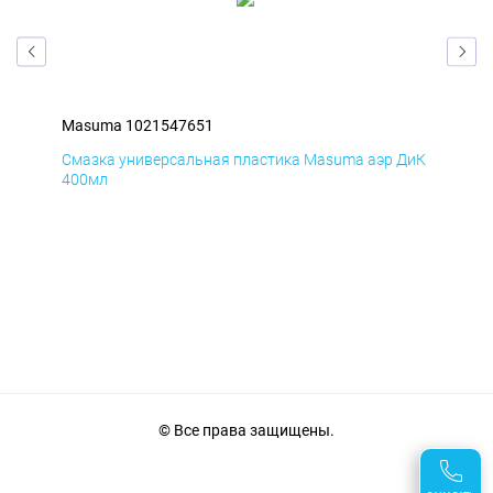
Masuma 1021547651
Ma
БмД
Смазка универсальная пластика Masuma аэр ДиК
Сма
400мл
40
© Все права защищены.