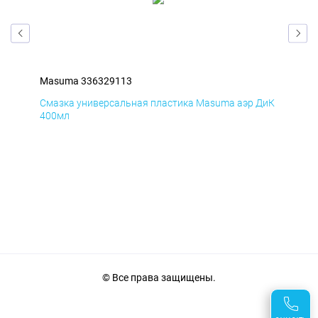
Masuma 336329113
Ma
БмД
Смазка универсальная пластика Masuma аэр ДиК
Сма
400мл
40
© Все права защищены.