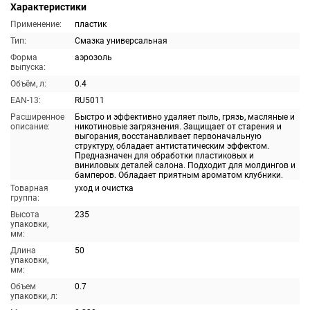
Характеристики
Применение:
пластик
Тип:
Смазка универсальная
Форма
аэрозоль
выпуска:
Объём, л:
0.4
EAN-13:
RU5011
Расширенное
Быстро и эффективно удаляет пыль, грязь, масляные и
описание:
никотиновые загрязнения. Защищает от старения и
выгорания, восстанавливает первоначальную
структуру, обладает антистатическим эффектом.
Предназначен для обработки пластиковых и
виниловых деталей салона. Подходит для молдингов и
бамперов. Обладает приятным ароматом клубники.
Товарная
уход и очистка
группа:
Высота
235
упаковки,
мм:
Длина
50
упаковки,
мм:
Объем
0.7
упаковки, л: