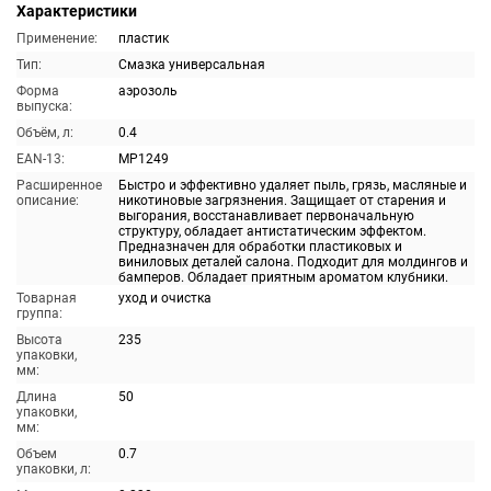
Характеристики
Применение:
пластик
Тип:
Смазка универсальная
Форма
аэрозоль
выпуска:
Объём, л:
0.4
EAN-13:
MP1249
Расширенное
Быстро и эффективно удаляет пыль, грязь, масляные и
описание:
никотиновые загрязнения. Защищает от старения и
выгорания, восстанавливает первоначальную
структуру, обладает антистатическим эффектом.
Предназначен для обработки пластиковых и
виниловых деталей салона. Подходит для молдингов и
бамперов. Обладает приятным ароматом клубники.
Товарная
уход и очистка
группа:
Высота
235
упаковки,
мм:
Длина
50
упаковки,
мм:
Объем
0.7
упаковки, л: