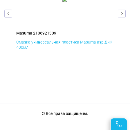
Masuma 2106921309
Ma
БмД
Смазка универсальная пластика Masuma аэр ДиК
Сма
400мл
40
© Все права защищены.