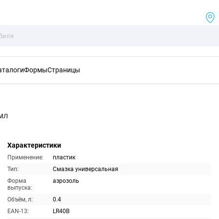
аталоги
Формы
Страницы
мл
Характеристики
Применение:
пластик
Тип:
Смазка универсальная
Форма
аэрозоль
выпуска:
Объём, л:
0.4
EAN-13:
LR40B