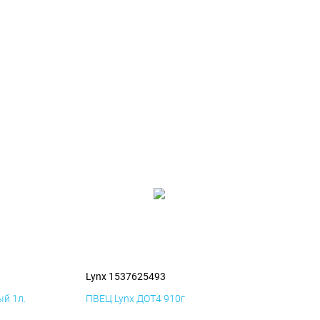
Lynx 1537625493
й 1л.
ПВЕЦ Lynx ДОТ4 910г