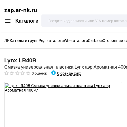
zap.ar-nk.ru
Каталоги
ЛК
Каталоги групп
Ред.каталоги
Wh-каталоги
Carbase
Сторонние к
Lynx
LR40B
Смазка универсальная пластика Lynx аэр Ароматная 400
О бренде Lynx
0 оценок