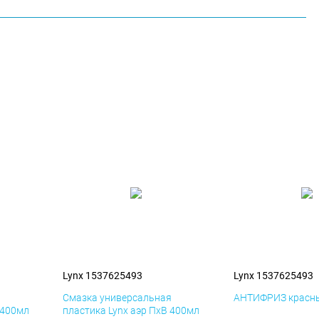
Lynx 1537625493
Lynx 1537625493
я
Смазка универсальная
АНТИФРИЗ красны
 400мл
пластика Lynx аэр ПхВ 400мл