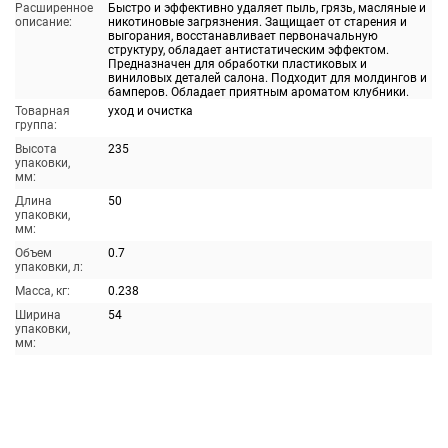
Расширенное
Быстро и эффективно удаляет пыль, грязь, масляные и
описание:
никотиновые загрязнения. Защищает от старения и
выгорания, восстанавливает первоначальную
структуру, обладает антистатическим эффектом.
Предназначен для обработки пластиковых и
виниловых деталей салона. Подходит для молдингов и
бамперов. Обладает приятным ароматом клубники.
Товарная
уход и очистка
группа:
Высота
235
упаковки,
мм:
Длина
50
упаковки,
мм:
Объем
0.7
упаковки, л:
Масса, кг:
0.238
Ширина
54
упаковки,
мм: