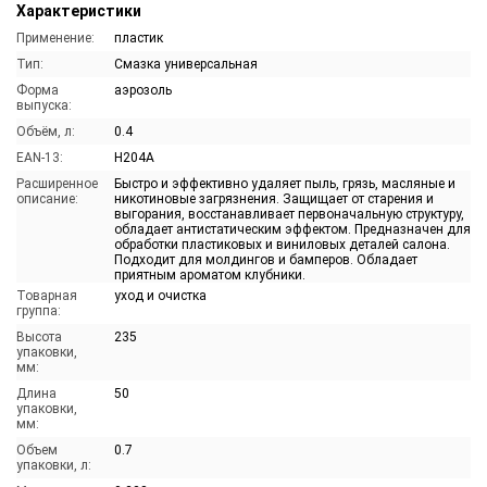
Характеристики
Применение:
пластик
Тип:
Смазка универсальная
Форма
аэрозоль
выпуска:
Объём, л:
0.4
EAN-13:
H204A
Расширенное
Быстро и эффективно удаляет пыль, грязь, масляные и
описание:
никотиновые загрязнения. Защищает от старения и
выгорания, восстанавливает первоначальную структуру,
обладает антистатическим эффектом. Предназначен для
обработки пластиковых и виниловых деталей салона.
Подходит для молдингов и бамперов. Обладает
приятным ароматом клубники.
Товарная
уход и очистка
группа:
Высота
235
упаковки,
мм:
Длина
50
упаковки,
мм:
Объем
0.7
упаковки, л: