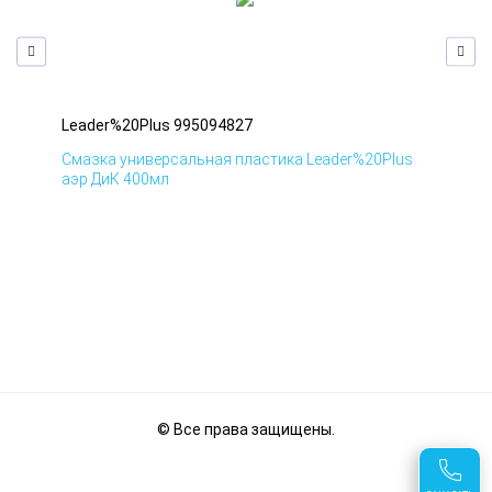
Leader%20Plus 995094827
Lea
us
Смазка универсальная пластика Leader%20Plus
Сма
аэр ДиК 400мл
аэр
© Все права защищены.