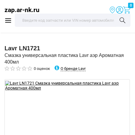
0
zap.ar-nk.ru
Lavr
LN1721
Смазка универсальная пластика Lavr аэр Ароматная
400мл
О бренде Lavr
0 оценок