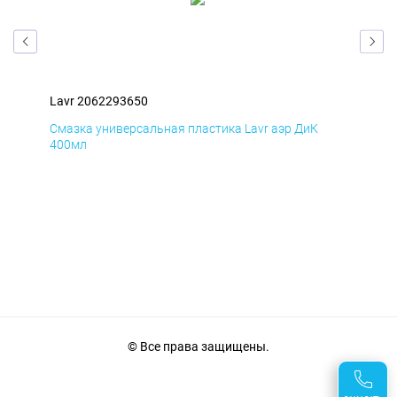
Lavr 2062293650
Lav
Смазка универсальная пластика Lavr аэр ДиК
Сма
400мл
40
© Все права защищены.