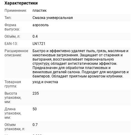
Характеристики
Применение:
пластик
Тип:
Смазка универсальная
Форма
аэрозоль
выпуска:
Объём, л:
0.4
EAN-13:
LN1721
Расширенное
Быстро и эффективно удаляет пыль, грязь, масляные и
описание:
никотиновые загрязнения. Защищает от старения и
выгорания, восстанавливает первоначальную
структуру, обладает антистатическим эффектом.
Предназначен для обработки пластиковых и
виниловых деталей салона. Подходит для молдингов и
бамперов. Обладает приятным ароматом клубники.
Товарная
уход и очистка
группа:
Высота
235
упаковки,
мм:
Длина
50
упаковки,
мм:
Объем
0.7
упаковки, л: