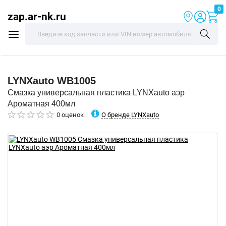
0
zap.ar-nk.ru
LYNXauto
WB1005
Смазка универсальная пластика LYNXauto аэр
Ароматная 400мл
О бренде LYNXauto
0 оценок