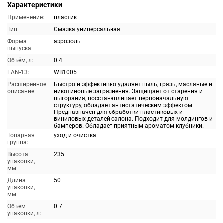
Характеристики
Применение:
пластик
Тип:
Смазка универсальная
Форма
аэрозоль
выпуска:
Объём, л:
0.4
EAN-13:
WB1005
Расширенное
Быстро и эффективно удаляет пыль, грязь, масляные и
описание:
никотиновые загрязнения. Защищает от старения и
выгорания, восстанавливает первоначальную
структуру, обладает антистатическим эффектом.
Предназначен для обработки пластиковых и
виниловых деталей салона. Подходит для молдингов и
бамперов. Обладает приятным ароматом клубники.
Товарная
уход и очистка
группа:
Высота
235
упаковки,
мм:
Длина
50
упаковки,
мм:
Объем
0.7
упаковки, л: