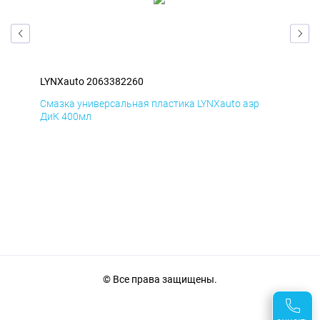
LYNXauto 2063382260
LYN
Смазка универсальная пластика LYNXauto аэр
Сма
ДиК 400мл
ПхВ
© Все права защищены.