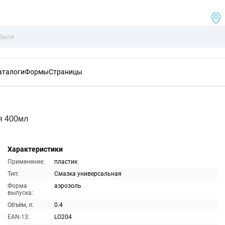
аталоги
Формы
Страницы
я 400мл
Характеристики
Применение:
пластик
Тип:
Смазка универсальная
Форма
аэрозоль
выпуска:
Объём, л:
0.4
EAN-13:
LO204