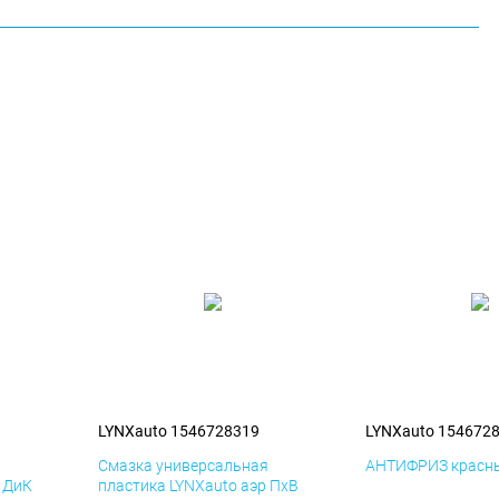
LYNXauto 1546728319
LYNXauto 154672
я
Смазка универсальная
АНТИФРИЗ красны
р ДиК
пластика LYNXauto аэр ПхВ