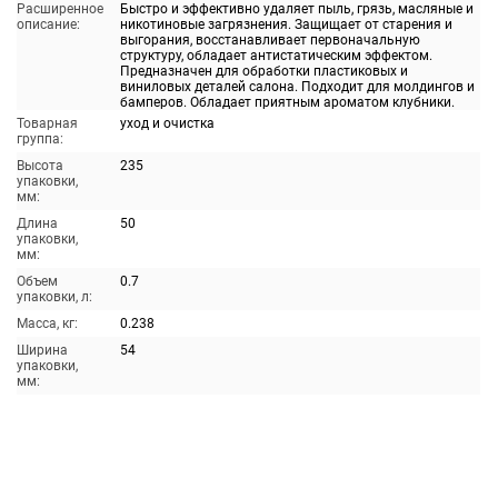
Расширенное
Быстро и эффективно удаляет пыль, грязь, масляные и
описание:
никотиновые загрязнения. Защищает от старения и
выгорания, восстанавливает первоначальную
структуру, обладает антистатическим эффектом.
Предназначен для обработки пластиковых и
виниловых деталей салона. Подходит для молдингов и
бамперов. Обладает приятным ароматом клубники.
Товарная
уход и очистка
группа:
Высота
235
упаковки,
мм:
Длина
50
упаковки,
мм:
Объем
0.7
упаковки, л:
Масса, кг:
0.238
Ширина
54
упаковки,
мм: