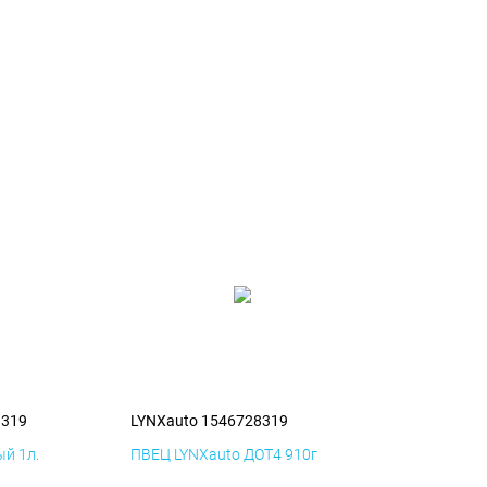
8319
LYNXauto 1546728319
й 1л.
ПВЕЦ LYNXauto ДОТ4 910г