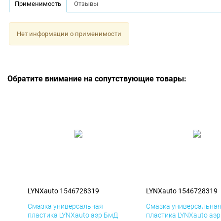
Применимость
Отзывы
Нет информации о применимости
Обратите внимание на сопутствующие товары:
LYNXauto 1546728319
LYNXauto 1546728319
Смазка универсальная
Смазка универсальна
пластика LYNXauto аэр БмД
пластика LYNXauto аэ