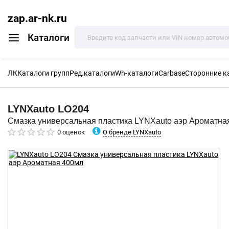
zap.ar-nk.ru
Каталоги
ЛК
Каталоги групп
Ред.каталоги
Wh-каталоги
Carbase
Сторонние к
LYNXauto
LO204
Смазка универсальная пластика LYNXauto аэр Ароматна
О бренде LYNXauto
0 оценок