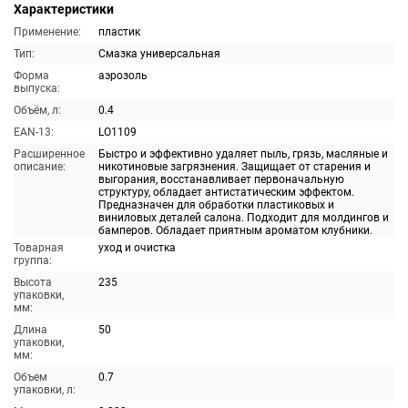
Характеристики
Применение:
пластик
Тип:
Смазка универсальная
Форма
аэрозоль
выпуска:
Объём, л:
0.4
EAN-13:
LO1109
Расширенное
Быстро и эффективно удаляет пыль, грязь, масляные и
описание:
никотиновые загрязнения. Защищает от старения и
выгорания, восстанавливает первоначальную
структуру, обладает антистатическим эффектом.
Предназначен для обработки пластиковых и
виниловых деталей салона. Подходит для молдингов и
бамперов. Обладает приятным ароматом клубники.
Товарная
уход и очистка
группа:
Высота
235
упаковки,
мм:
Длина
50
упаковки,
мм:
Объем
0.7
упаковки, л: