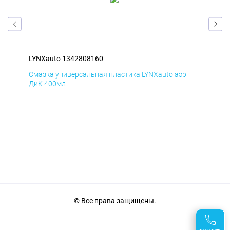
LYNXauto 1342808160
LYN
Смазка универсальная пластика LYNXauto аэр
Сма
ДиК 400мл
ПхВ
© Все права защищены.