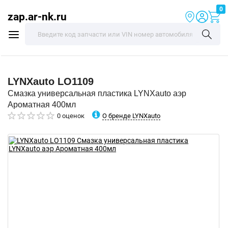
0
zap.ar-nk.ru
LYNXauto
LO1109
Смазка универсальная пластика LYNXauto аэр
Ароматная 400мл
О бренде LYNXauto
0 оценок