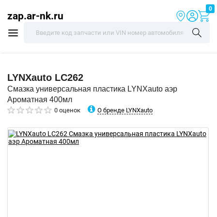
0
zap.ar-nk.ru
LYNXauto
LC262
Смазка универсальная пластика LYNXauto аэр
Ароматная 400мл
О бренде LYNXauto
0 оценок