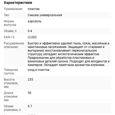
Характеристики
Применение:
пластик
Тип:
Смазка универсальная
Форма
аэрозоль
выпуска:
Объём, л:
0.4
EAN-13:
LC262
Расширенное
Быстро и эффективно удаляет пыль, грязь, масляные и
описание:
никотиновые загрязнения. Защищает от старения и
выгорания, восстанавливает первоначальную
структуру, обладает антистатическим эффектом.
Предназначен для обработки пластиковых и
виниловых деталей салона. Подходит для молдингов и
бамперов. Обладает приятным ароматом клубники.
Товарная
уход и очистка
группа:
Высота
235
упаковки,
мм:
Длина
50
упаковки,
мм:
Объем
0.7
упаковки, л: