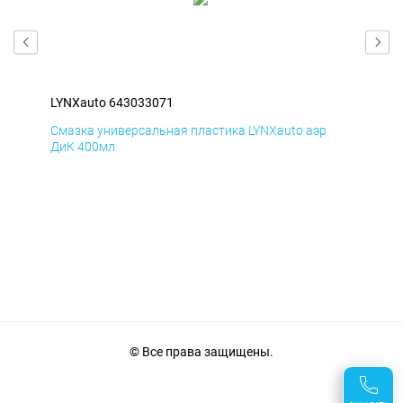
LYNXauto 643033071
LYN
Смазка универсальная пластика LYNXauto аэр
Сма
ДиК 400мл
ПхВ
© Все права защищены.