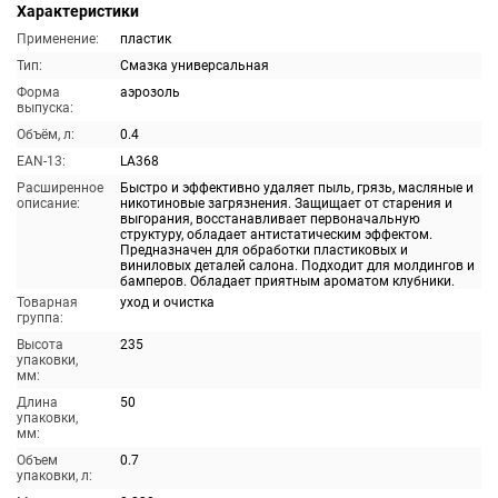
Характеристики
Применение:
пластик
Тип:
Смазка универсальная
Форма
аэрозоль
выпуска:
Объём, л:
0.4
EAN-13:
LA368
Расширенное
Быстро и эффективно удаляет пыль, грязь, масляные и
описание:
никотиновые загрязнения. Защищает от старения и
выгорания, восстанавливает первоначальную
структуру, обладает антистатическим эффектом.
Предназначен для обработки пластиковых и
виниловых деталей салона. Подходит для молдингов и
бамперов. Обладает приятным ароматом клубники.
Товарная
уход и очистка
группа:
Высота
235
упаковки,
мм:
Длина
50
упаковки,
мм:
Объем
0.7
упаковки, л: