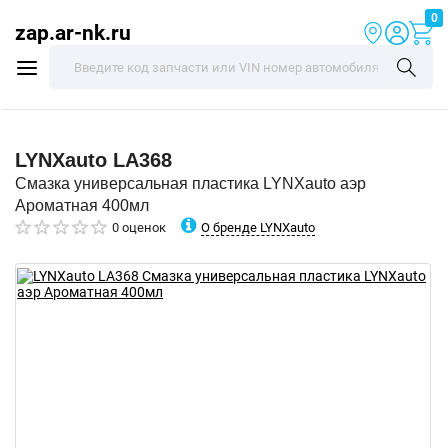
0
zap.ar-nk.ru
LYNXauto
LA368
Смазка универсальная пластика LYNXauto аэр
Ароматная 400мл
О бренде LYNXauto
0 оценок