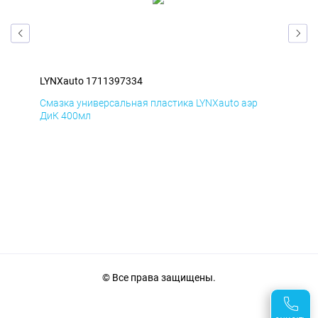
LYNXauto 1711397334
LYN
Смазка универсальная пластика LYNXauto аэр
Сма
ДиК 400мл
ПхВ
© Все права защищены.