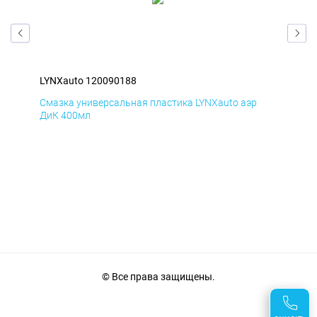
LYNXauto 120090188
LYN
Смазка универсальная пластика LYNXauto аэр
Сма
ДиК 400мл
ПхВ
© Все права защищены.