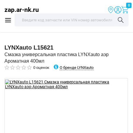
0
zap.ar-nk.ru
LYNXauto
L15621
Смазка универсальная пластика LYNXauto аэр
Ароматная 400мл
О бренде LYNXauto
0 оценок