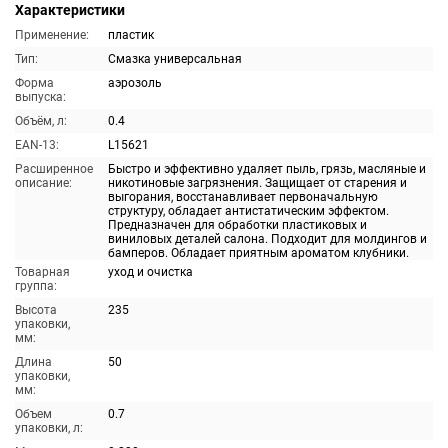
Характеристики
Применение:
пластик
Тип:
Смазка универсальная
Форма
аэрозоль
выпуска:
Объём, л:
0.4
EAN-13:
L15621
Расширенное
Быстро и эффективно удаляет пыль, грязь, масляные и
описание:
никотиновые загрязнения. Защищает от старения и
выгорания, восстанавливает первоначальную
структуру, обладает антистатическим эффектом.
Предназначен для обработки пластиковых и
виниловых деталей салона. Подходит для молдингов и
бамперов. Обладает приятным ароматом клубники.
Товарная
уход и очистка
группа:
Высота
235
упаковки,
мм:
Длина
50
упаковки,
мм:
Объем
0.7
упаковки, л: