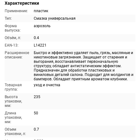
Характеристики
Применение:
пластик
Тип:
Смазка универсальная
Форма
аэрозоль
выпуска:
Объём, л:
0.4
EAN-13:
L14221
Расширенное
Быстро и эффективно удаляет пыль, грязь, масляные и
описание:
никотиновые загрязнения. Защищает от старения и
выгорания, восстанавливает первоначальную
структуру, обладает антистатическим эффектом.
Предназначен для обработки пластиковых и
виниловых деталей салона. Подходит для молдингов и
бамперов. Обладает приятным ароматом клубники.
Товарная
уход и очистка
группа:
Высота
235
упаковки,
мм:
Длина
50
упаковки,
мм:
Объем
0.7
упаковки, л: