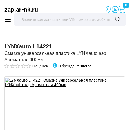
0
zap.ar-nk.ru
LYNXauto
L14221
Смазка универсальная пластика LYNXauto аэр
Ароматная 400мл
О бренде LYNXauto
0 оценок