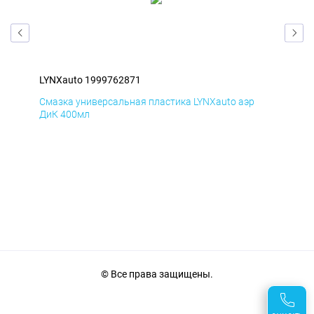
LYNXauto 1999762871
LYN
Смазка универсальная пластика LYNXauto аэр
Сма
ДиК 400мл
ПхВ
© Все права защищены.