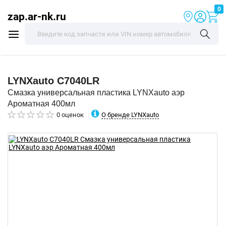
0
zap.ar-nk.ru
LYNXauto
C7040LR
Смазка универсальная пластика LYNXauto аэр
Ароматная 400мл
О бренде LYNXauto
0 оценок