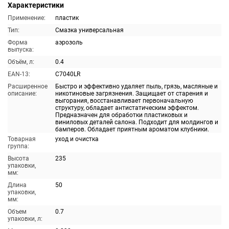
Характеристики
Применение:
пластик
Тип:
Смазка универсальная
Форма
аэрозоль
выпуска:
Объём, л:
0.4
EAN-13:
C7040LR
Расширенное
Быстро и эффективно удаляет пыль, грязь, масляные и
описание:
никотиновые загрязнения. Защищает от старения и
выгорания, восстанавливает первоначальную
структуру, обладает антистатическим эффектом.
Предназначен для обработки пластиковых и
виниловых деталей салона. Подходит для молдингов и
бамперов. Обладает приятным ароматом клубники.
Товарная
уход и очистка
группа:
Высота
235
упаковки,
мм:
Длина
50
упаковки,
мм:
Объем
0.7
упаковки, л: