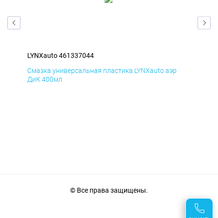
LYNXauto 461337044
LYN
Смазка универсальная пластика LYNXauto аэр
Сма
ДиК 400мл
ПхВ
© Все права защищены.