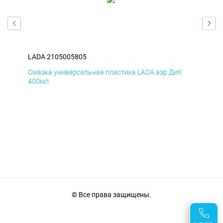
LADA 2105005805
LAD
Смазка универсальная пластика LADA аэр ДиК
Сма
400мл
40
© Все права защищены.