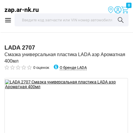
0
zap.ar-nk.ru
LADA
2707
Смазка универсальная пластика LADA аэр Ароматная
400мл
О бренде LADA
0 оценок