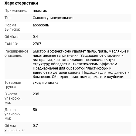
Характеристики
Применение:
пластик
Тип:
Смазка универсальная
Форма
аэрозоль
выпуска:
Объём, л:
0.4
EAN-13:
2707
Расширенное
Быстро и эффективно удаляет пыль, грязь, масляные и
описание:
никотиновые загрязнения. Защищает от старения и
выгорания, восстанавливает первоначальную
структуру, обладает антистатическим эффектом.
Предназначен для обработки пластиковых и
виниловых деталей салона. Подходит для молдингов и
бамперов. Обладает приятным ароматом клубники.
Товарная
уход и очистка
группа:
Высота
235
упаковки,
мм:
Длина
50
упаковки,
мм:
Объем
0.7
упаковки, л: