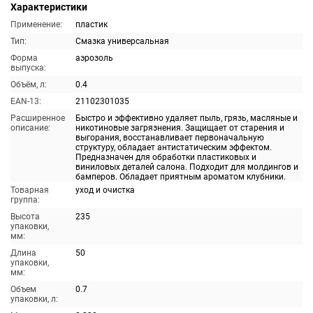
Характеристики
Применение:
пластик
Тип:
Смазка универсальная
Форма
аэрозоль
выпуска:
Объём, л:
0.4
EAN-13:
21102301035
Расширенное
Быстро и эффективно удаляет пыль, грязь, масляные и
описание:
никотиновые загрязнения. Защищает от старения и
выгорания, восстанавливает первоначальную
структуру, обладает антистатическим эффектом.
Предназначен для обработки пластиковых и
виниловых деталей салона. Подходит для молдингов и
бамперов. Обладает приятным ароматом клубники.
Товарная
уход и очистка
группа:
Высота
235
упаковки,
мм:
Длина
50
упаковки,
мм:
Объем
0.7
упаковки, л: