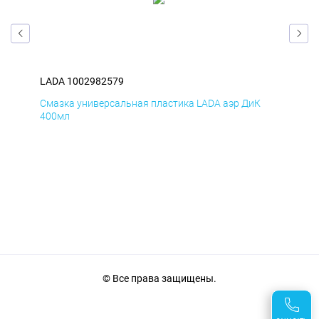
LADA 1002982579
LAD
Смазка универсальная пластика LADA аэр ДиК
Сма
400мл
40
© Все права защищены.