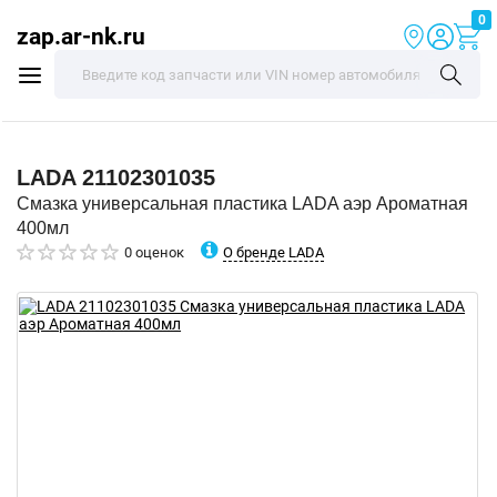
0
zap.ar-nk.ru
LADA
21102301035
Смазка универсальная пластика LADA аэр Ароматная
400мл
О бренде LADA
0 оценок