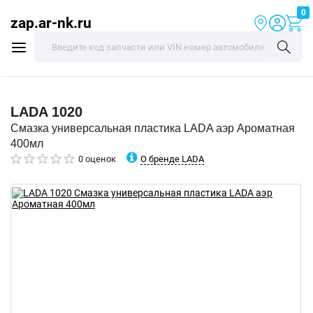
0
zap.ar-nk.ru
LADA
1020
Смазка универсальная пластика LADA аэр Ароматная
400мл
О бренде LADA
0 оценок