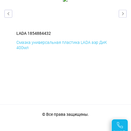
LADA 1854884432
LAD
Смазка универсальная пластика LADA аэр ДиК
Сма
400мл
40
© Все права защищены.