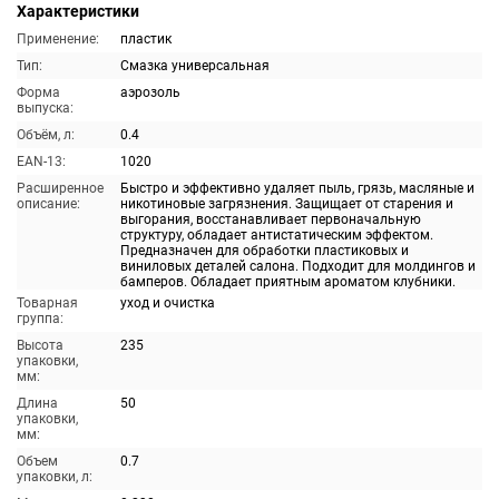
Характеристики
Применение:
пластик
Тип:
Смазка универсальная
Форма
аэрозоль
выпуска:
Объём, л:
0.4
EAN-13:
1020
Расширенное
Быстро и эффективно удаляет пыль, грязь, масляные и
описание:
никотиновые загрязнения. Защищает от старения и
выгорания, восстанавливает первоначальную
структуру, обладает антистатическим эффектом.
Предназначен для обработки пластиковых и
виниловых деталей салона. Подходит для молдингов и
бамперов. Обладает приятным ароматом клубники.
Товарная
уход и очистка
группа:
Высота
235
упаковки,
мм:
Длина
50
упаковки,
мм:
Объем
0.7
упаковки, л: