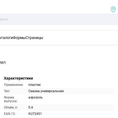
аталоги
Формы
Страницы
0мл
Характеристики
Применение:
пластик
Тип:
Смазка универсальная
Форма
аэрозоль
выпуска:
Объём, л:
0.4
EAN-13:
KU72451