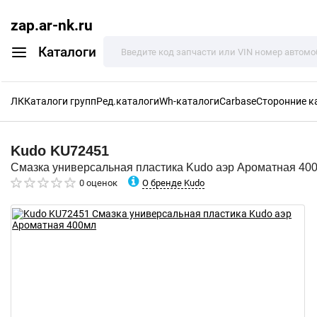
zap.ar-nk.ru
Каталоги
ЛК
Каталоги групп
Ред.каталоги
Wh-каталоги
Carbase
Сторонние к
Kudo
KU72451
Смазка универсальная пластика Kudo аэр Ароматная 40
О бренде Kudo
0 оценок