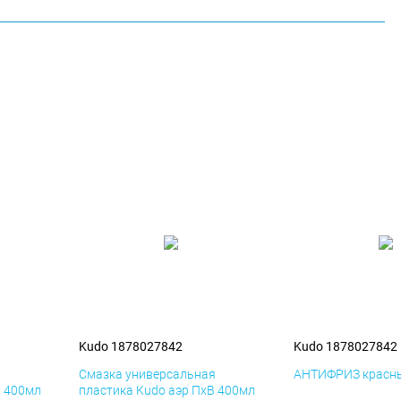
Kudo 1878027842
Kudo 1878027842
я
Смазка универсальная
АНТИФРИЗ красны
К 400мл
пластика Kudo аэр ПхВ 400мл