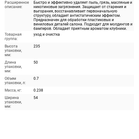
Расширенное
Быстро и эффективно удаляет пыль, грязь, масляные и
описание:
никотиновые загрязнения. Защищает от старения и
выгорания, восстанавливает первоначальную
структуру, обладает антистатическим эффектом.
Предназначен для обработки пластиковых и
виниловых деталей салона. Подходит для молдингов и
бамперов. Обладает приятным ароматом клубники.
Товарная
уход и очистка
группа:
Высота
235
упаковки,
мм:
Длина
50
упаковки,
мм:
Объем
0.7
упаковки, л:
Масса, кг:
0.238
Ширина
54
упаковки,
мм: