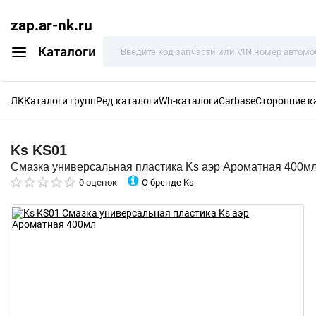
zap.ar-nk.ru
Каталоги
ЛК
Каталоги групп
Ред.каталоги
Wh-каталоги
Carbase
Сторонние к
Ks
KS01
Смазка универсальная пластика Ks аэр Ароматная 400м
О бренде Ks
0 оценок