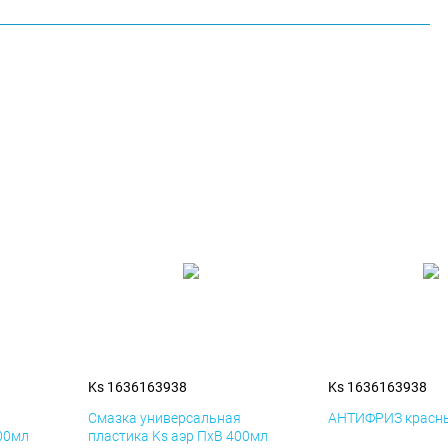
Ks 1636163938
Ks 1636163938
я
Смазка универсальная
АНТИФРИЗ красны
400мл
пластика Ks аэр ПхВ 400мл