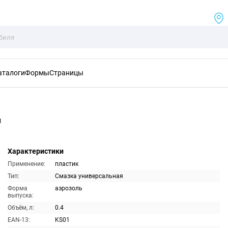
аталоги
Формы
Страницы
л
Характеристики
Применение:
пластик
Тип:
Смазка универсальная
Форма
аэрозоль
выпуска:
Объём, л:
0.4
EAN-13:
KS01