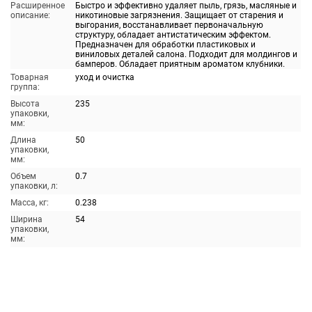
Расширенное
Быстро и эффективно удаляет пыль, грязь, масляные и
описание:
никотиновые загрязнения. Защищает от старения и
выгорания, восстанавливает первоначальную
структуру, обладает антистатическим эффектом.
Предназначен для обработки пластиковых и
виниловых деталей салона. Подходит для молдингов и
бамперов. Обладает приятным ароматом клубники.
Товарная
уход и очистка
группа:
Высота
235
упаковки,
мм:
Длина
50
упаковки,
мм:
Объем
0.7
упаковки, л:
Масса, кг:
0.238
Ширина
54
упаковки,
мм: