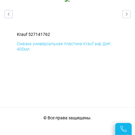
Krauf 527141762
Kra
Д
Смазка универсальная пластика Krauf аэр ДиК
Сма
400мл
40
© Все права защищены.