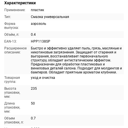
Характеристики
Применение:
пластик
Тип:
Смазка универсальная
Форма
аэрозоль
выпуска:
Объём, л:
0.4
EAN-13:
HPP1138SP
Расширенное
Быстро и эффективно удаляет пыль, грязь, масляные и
описание:
никотиновые загрязнения. Защищает от старения и
выгорания, восстанавливает первоначальную
структуру, обладает антистатическим эффектом.
Предназначен для обработки пластиковых и
виниловых деталей салона. Подходит для молдингов и
бамперов. Обладает приятным ароматом клубники.
Товарная
уход и очистка
группа:
Высота
235
упаковки,
мм:
Длина
50
упаковки,
мм:
Объем
0.7
упаковки, л: