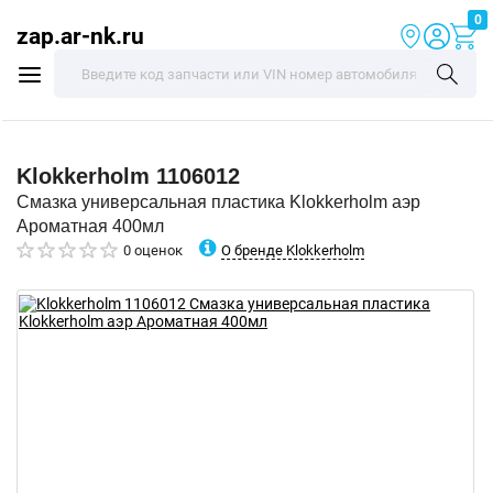
0
zap.ar-nk.ru
Klokkerholm
1106012
Смазка универсальная пластика Klokkerholm аэр
Ароматная 400мл
О бренде Klokkerholm
0 оценок