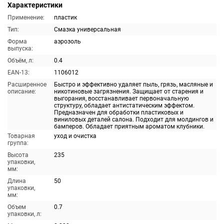
Характеристики
Применение:
пластик
Тип:
Смазка универсальная
Форма
аэрозоль
выпуска:
Объём, л:
0.4
EAN-13:
1106012
Расширенное
Быстро и эффективно удаляет пыль, грязь, масляные и
описание:
никотиновые загрязнения. Защищает от старения и
выгорания, восстанавливает первоначальную
структуру, обладает антистатическим эффектом.
Предназначен для обработки пластиковых и
виниловых деталей салона. Подходит для молдингов и
бамперов. Обладает приятным ароматом клубники.
Товарная
уход и очистка
группа:
Высота
235
упаковки,
мм:
Длина
50
упаковки,
мм:
Объем
0.7
упаковки, л: