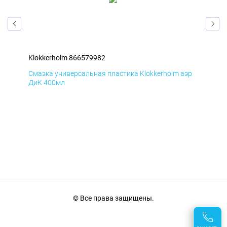
Klokkerholm 866579982
Klo
эр
Смазка универсальная пластика Klokkerholm аэр
Сма
ДиК 400мл
ПхВ
© Все права защищены.