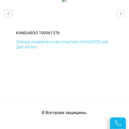
KANGAROO 100961376
KA
эр
Смазка универсальная пластика KANGAROO аэр
Сма
ДиК 400мл
ПхВ
© Все права защищены.