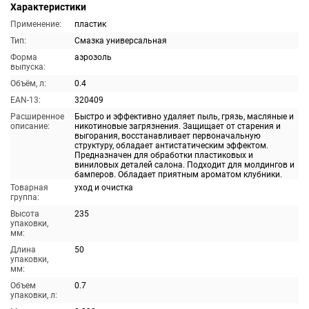
Характеристики
Применение:
пластик
Тип:
Смазка универсальная
Форма
аэрозоль
выпуска:
Объём, л:
0.4
EAN-13:
320409
Расширенное
Быстро и эффективно удаляет пыль, грязь, масляные и
описание:
никотиновые загрязнения. Защищает от старения и
выгорания, восстанавливает первоначальную
структуру, обладает антистатическим эффектом.
Предназначен для обработки пластиковых и
виниловых деталей салона. Подходит для молдингов и
бамперов. Обладает приятным ароматом клубники.
Товарная
уход и очистка
группа:
Высота
235
упаковки,
мм:
Длина
50
упаковки,
мм:
Объем
0.7
упаковки, л: