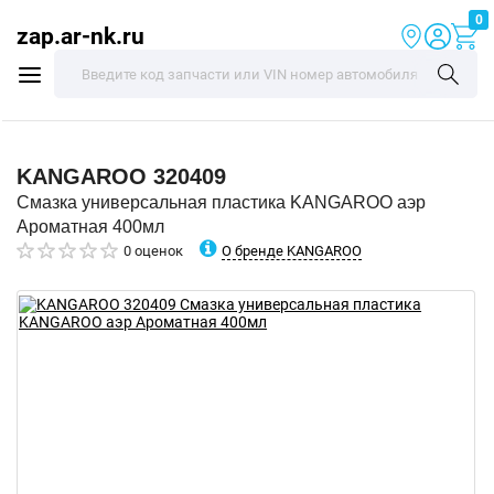
0
zap.ar-nk.ru
KANGAROO
320409
Смазка универсальная пластика KANGAROO аэр
Ароматная 400мл
О бренде KANGAROO
0 оценок