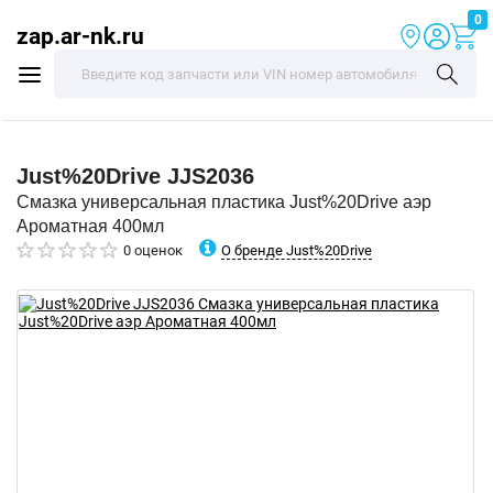
0
zap.ar-nk.ru
Just%20Drive
JJS2036
Смазка универсальная пластика Just%20Drive аэр
Ароматная 400мл
О бренде Just%20Drive
0 оценок