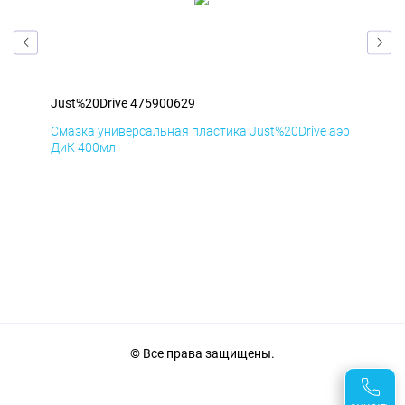
Just%20Drive 475900629
Jus
аэр
Смазка универсальная пластика Just%20Drive аэр
Сма
ДиК 400мл
ПхВ
© Все права защищены.