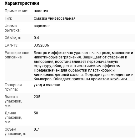
Характеристики
Применение:
пластик
Тип:
Смазка универсальная
Форма
аэрозоль
выпуска:
Объём, л:
0.4
EAN-13:
JJS2036
Расширенное
Быстро и эффективно удаляет пыль, грязь, масляные и
описание:
никотиновые загрязнения. Защищает от старения и
выгорания, восстанавливает первоначальную
структуру, обладает антистатическим эффектом.
Предназначен для обработки пластиковых и
виниловых деталей салона. Подходит для молдингов и
бамперов. Обладает приятным ароматом клубники.
Товарная
уход и очистка
группа:
Высота
235
упаковки,
мм:
Длина
50
упаковки,
мм:
Объем
0.7
упаковки, л: