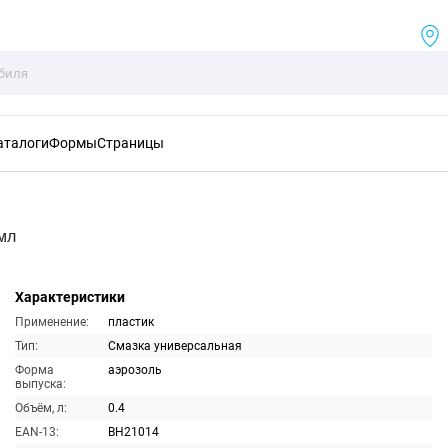
аталоги
Формы
Страницы
мл
Характеристики
Применение:
пластик
Тип:
Смазка универсальная
Форма
аэрозоль
выпуска:
Объём, л:
0.4
EAN-13:
BH21014