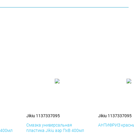
Jikiu 1137337095
Jikiu 1137337095
я
Смазка универсальная
АНТИФРИЗ красны
К 400мл
пластика Jikiu аэр ПхВ 400мл