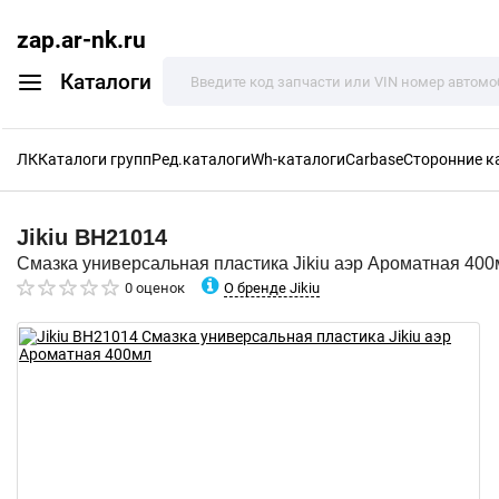
zap.ar-nk.ru
Каталоги
ЛК
Каталоги групп
Ред.каталоги
Wh-каталоги
Carbase
Сторонние к
Jikiu
BH21014
Смазка универсальная пластика Jikiu аэр Ароматная 400
О бренде Jikiu
0 оценок