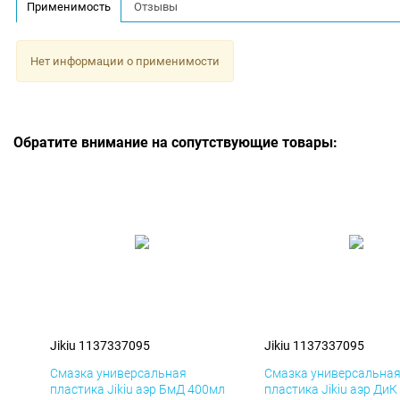
Применимость
Отзывы
Нет информации о применимости
Обратите внимание на сопутствующие товары:
Jikiu 1137337095
Jikiu 1137337095
Смазка универсальная
Смазка универсальна
пластика Jikiu аэр БмД 400мл
пластика Jikiu аэр Ди