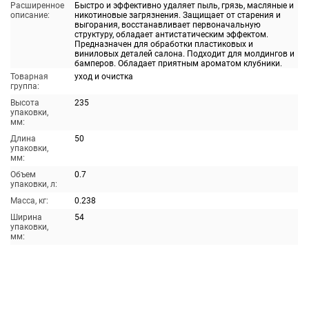
Расширенное
Быстро и эффективно удаляет пыль, грязь, масляные и
описание:
никотиновые загрязнения. Защищает от старения и
выгорания, восстанавливает первоначальную
структуру, обладает антистатическим эффектом.
Предназначен для обработки пластиковых и
виниловых деталей салона. Подходит для молдингов и
бамперов. Обладает приятным ароматом клубники.
Товарная
уход и очистка
группа:
Высота
235
упаковки,
мм:
Длина
50
упаковки,
мм:
Объем
0.7
упаковки, л:
Масса, кг:
0.238
Ширина
54
упаковки,
мм: