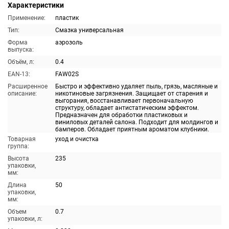
Характеристики
Применение:
пластик
Тип:
Смазка универсальная
Форма
аэрозоль
выпуска:
Объём, л:
0.4
EAN-13:
FAW02S
Расширенное
Быстро и эффективно удаляет пыль, грязь, масляные и
описание:
никотиновые загрязнения. Защищает от старения и
выгорания, восстанавливает первоначальную
структуру, обладает антистатическим эффектом.
Предназначен для обработки пластиковых и
виниловых деталей салона. Подходит для молдингов и
бамперов. Обладает приятным ароматом клубники.
Товарная
уход и очистка
группа:
Высота
235
упаковки,
мм:
Длина
50
упаковки,
мм:
Объем
0.7
упаковки, л: