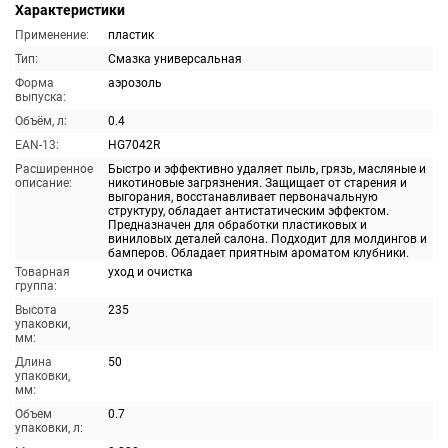
Характеристики
Применение:
пластик
Тип:
Смазка универсальная
Форма
аэрозоль
выпуска:
Объём, л:
0.4
EAN-13:
HG7042R
Расширенное
Быстро и эффективно удаляет пыль, грязь, масляные и
описание:
никотиновые загрязнения. Защищает от старения и
выгорания, восстанавливает первоначальную
структуру, обладает антистатическим эффектом.
Предназначен для обработки пластиковых и
виниловых деталей салона. Подходит для молдингов и
бамперов. Обладает приятным ароматом клубники.
Товарная
уход и очистка
группа:
Высота
235
упаковки,
мм:
Длина
50
упаковки,
мм:
Объем
0.7
упаковки, л: