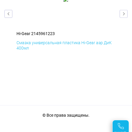
Hi-Gear 2145961223
Hi-
мД
Смазка универсальная пластика Hi-Gear аэр ДиК
Сма
400мл
40
© Все права защищены.