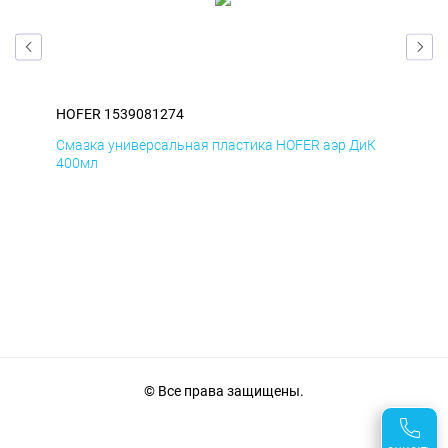
HOFER 1539081274
HOF
мД
Смазка универсальная пластика HOFER аэр ДиК
Сма
400мл
40
© Все права защищены.