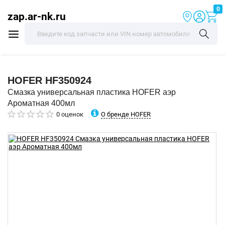
0
zap.ar-nk.ru
HOFER
HF350924
Смазка универсальная пластика HOFER аэр
Ароматная 400мл
О бренде HOFER
0 оценок