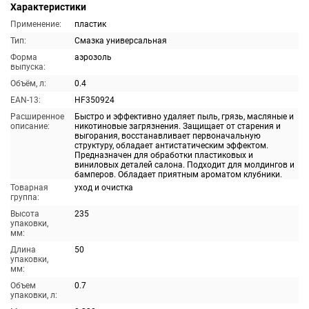
Характеристики
Применение:
пластик
Тип:
Смазка универсальная
Форма
аэрозоль
выпуска:
Объём, л:
0.4
EAN-13:
HF350924
Расширенное
Быстро и эффективно удаляет пыль, грязь, масляные и
описание:
никотиновые загрязнения. Защищает от старения и
выгорания, восстанавливает первоначальную
структуру, обладает антистатическим эффектом.
Предназначен для обработки пластиковых и
виниловых деталей салона. Подходит для молдингов и
бамперов. Обладает приятным ароматом клубники.
Товарная
уход и очистка
группа:
Высота
235
упаковки,
мм:
Длина
50
упаковки,
мм:
Объем
0.7
упаковки, л: