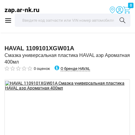
0
zap.ar-nk.ru
HAVAL
1109101XGW01A
Смазка универсальная пластика HAVAL аэр Ароматная
400мл
О бренде HAVAL
0 оценок