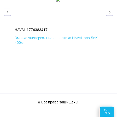
HAVAL 1776383417
HAV
мД
Смазка универсальная пластика HAVAL аэр ДиК
Сма
400мл
40
© Все права защищены.