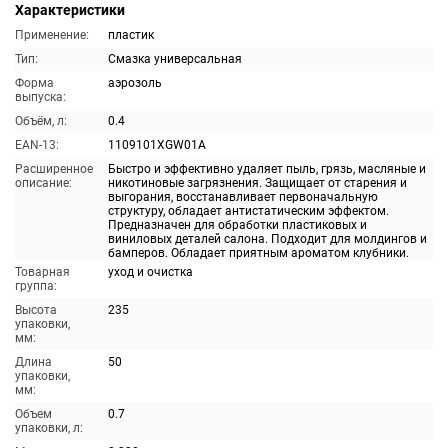
Характеристики
Применение:
пластик
Тип:
Смазка универсальная
Форма
аэрозоль
выпуска:
Объём, л:
0.4
EAN-13:
1109101XGW01A
Расширенное
Быстро и эффективно удаляет пыль, грязь, масляные и
описание:
никотиновые загрязнения. Защищает от старения и
выгорания, восстанавливает первоначальную
структуру, обладает антистатическим эффектом.
Предназначен для обработки пластиковых и
виниловых деталей салона. Подходит для молдингов и
бамперов. Обладает приятным ароматом клубники.
Товарная
уход и очистка
группа:
Высота
235
упаковки,
мм:
Длина
50
упаковки,
мм:
Объем
0.7
упаковки, л: