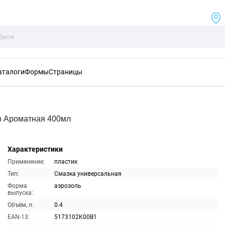
аталоги
Формы
Страницы
р Ароматная 400мл
Характеристики
Применение:
пластик
Тип:
Смазка универсальная
Форма
аэрозоль
выпуска:
Объём, л:
0.4
EAN-13:
5173102K00B1