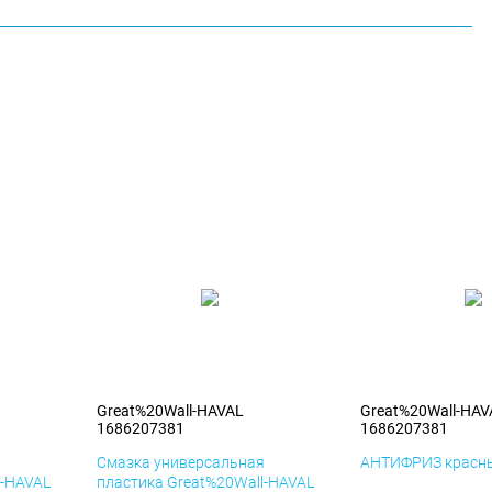
Great%20Wall-HAVAL
Great%20Wall-HAV
1686207381
1686207381
я
Смазка универсальная
АНТИФРИЗ красны
l-HAVAL
пластика Great%20Wall-HAVAL