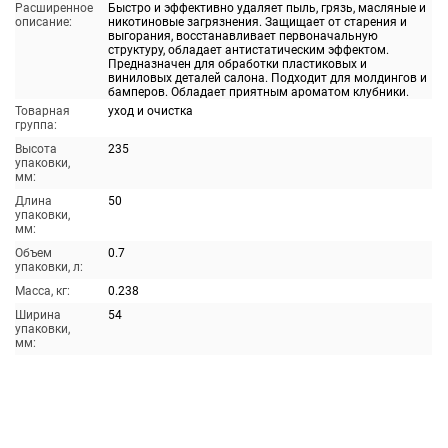
Расширенное
Быстро и эффективно удаляет пыль, грязь, масляные и
описание:
никотиновые загрязнения. Защищает от старения и
выгорания, восстанавливает первоначальную
структуру, обладает антистатическим эффектом.
Предназначен для обработки пластиковых и
виниловых деталей салона. Подходит для молдингов и
бамперов. Обладает приятным ароматом клубники.
Товарная
уход и очистка
группа:
Высота
235
упаковки,
мм:
Длина
50
упаковки,
мм:
Объем
0.7
упаковки, л:
Масса, кг:
0.238
Ширина
54
упаковки,
мм: