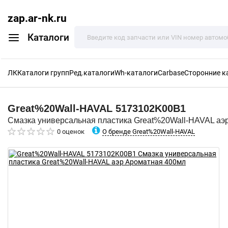
zap.ar-nk.ru
Каталоги
ЛК
Каталоги групп
Ред.каталоги
Wh-каталоги
Carbase
Сторонние к
Great%20Wall-HAVAL
5173102K00B1
Смазка универсальная пластика Great%20Wall-HAVAL аэ
О бренде Great%20Wall-HAVAL
0 оценок